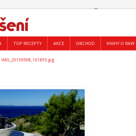
A
TOP RECEPTY
AKCE
OBCHOD
KNIHY O RAW
IMG_20150908_101855.jpg