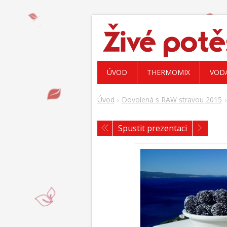
ÚVOD
THERMOMIX
VOD
Úvod
Dovolená s RAW stravou 2015
Spustit prezentaci