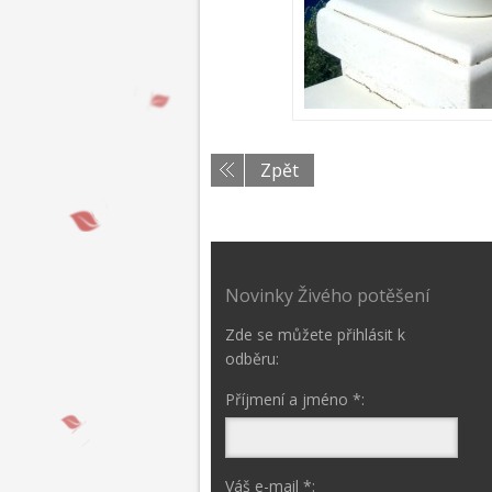
Zpět
Novinky Živého potěšení
Zde se můžete přihlásit k
odběru:
Příjmení a jméno *:
Váš e-mail *: