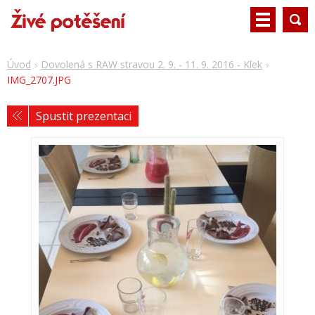
Úvod
Dovolená s RAW stravou 2. 9. - 11. 9. 2016 - Klek
IMG_2707.JPG
Spustit prezentaci