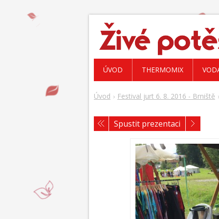
ÚVOD
THERMOMIX
VOD
Úvod
Festival jurt 6. 8. 2016 - Brniště
Spustit prezentaci