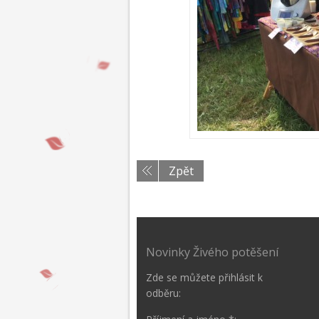
Zpět
Novinky Živého potěšení
Zde se můžete přihlásit k
odběru: