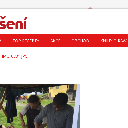
A
TOP RECEPTY
AKCE
OBCHOD
KNIHY O RAW
IMG_0731.JPG