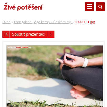
Úvod
Fotogalerie: Jóga kemp v Českém ráji
8I4A1131.jpg
Spustit prezentaci