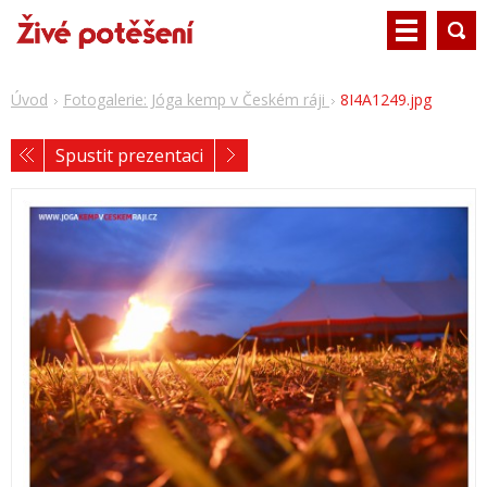
Úvod
Fotogalerie: Jóga kemp v Českém ráji
8I4A1249.jpg
Spustit prezentaci