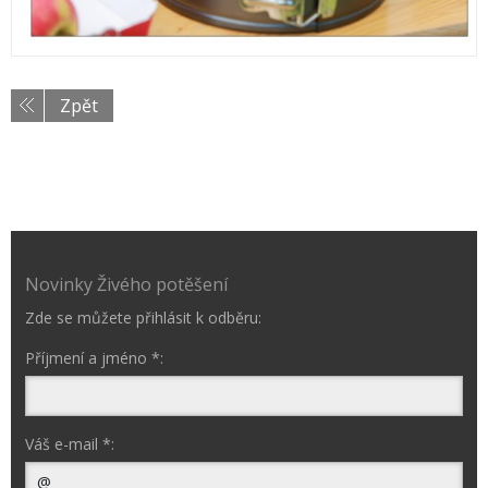
Zpět
Novinky Živého potěšení
Zde se můžete přihlásit k odběru:
Příjmení a jméno *:
Váš e-mail *: