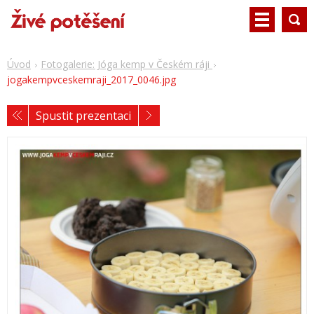
Úvod
Fotogalerie: Jóga kemp v Českém ráji
jogakempvceskemraji_2017_0046.jpg
Spustit prezentaci