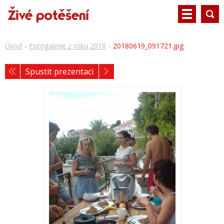
Úvod
Fotogalerie z roku 2018
20180619_091721.jpg
Spustit prezentaci