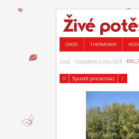
ÚVOD
THERMOMIX
VOD
Úvod
Fotogalerie z roku 2018
DSC_7
Spustit prezentaci