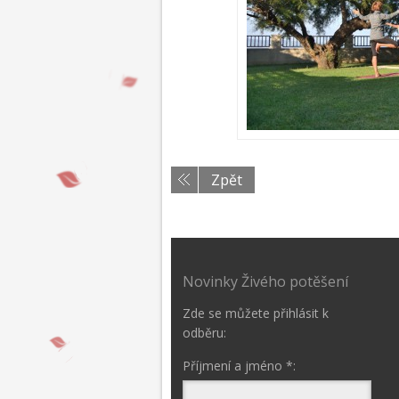
Zpět
Novinky Živého potěšení
Zde se můžete přihlásit k
odběru:
Příjmení a jméno *: