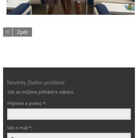
Zpět
Novinky Živého potěšení
Zde se můžete přihlásit k odběru:
Příjmení a jméno *:
Váš e-mail *: