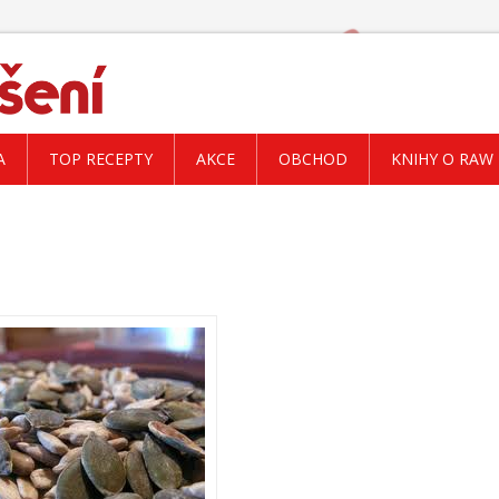
A
TOP RECEPTY
AKCE
OBCHOD
KNIHY O RAW