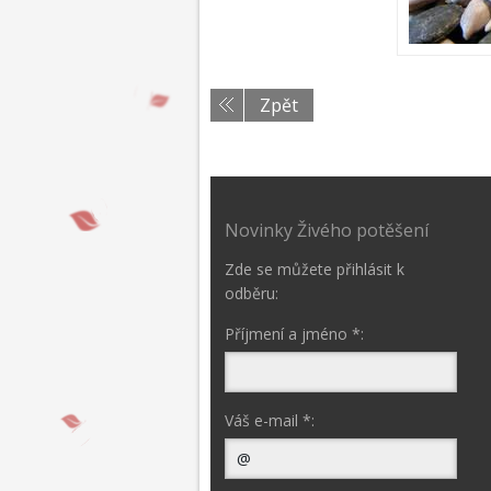
Zpět
Novinky Živého potěšení
Zde se můžete přihlásit k
odběru:
Příjmení a jméno *:
Váš e-mail *: