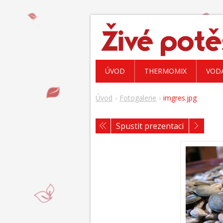
ÚVOD
THERMOMIX
VOD
Úvod
Fotogalerie
imgres.jpg
Spustit prezentaci