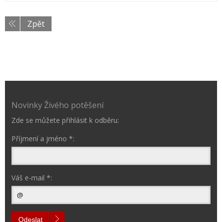
Zpět
Novinky Živého potěšení
Zde se můžete přihlásit k odběru:
Příjmení a jméno *:
Váš e-mail *:
Odeslat