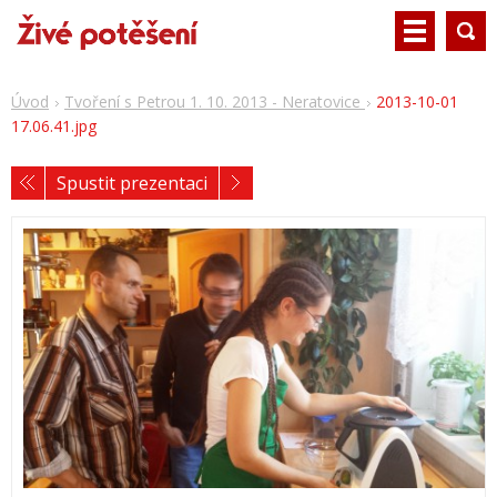
Úvod
Tvoření s Petrou 1. 10. 2013 - Neratovice
2013-10-01
17.06.41.jpg
Spustit prezentaci