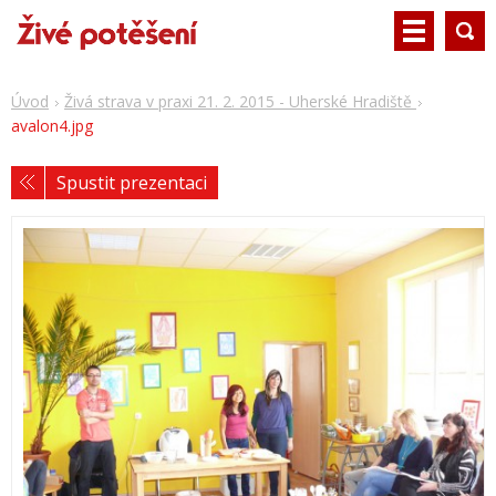
Úvod
Živá strava v praxi 21. 2. 2015 - Uherské Hradiště
avalon4.jpg
Spustit prezentaci