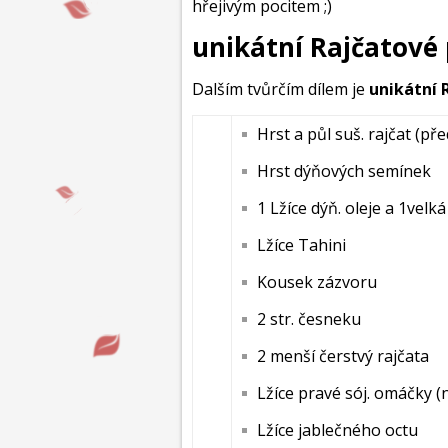
hřejivým pocitem ;)
unikátní Rajčatové
Dalším tvůrčím dílem je
unikátní 
Hrst a půl suš. rajčat (
Hrst dýňových semínek
1 Lžíce dýň. oleje a 1velká 
Lžíce Tahini
Kousek zázvoru
2 str. česneku
2 menší čerstvý rajčata
Lžíce pravé sój. omáčky (
Lžíce jablečného octu