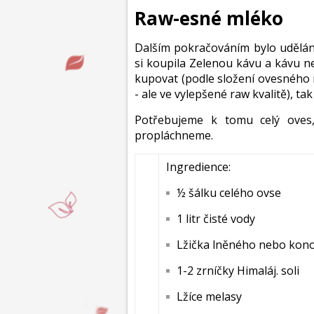
R
aw-esné mléko
Dalším pokračováním bylo udělán
si koupila Zelenou kávu a kávu n
kupovat (podle složení ovesného m
- ale ve vylepšené raw kvalitě), t
Potřebujeme k tomu celý oves
propláchneme.
Ingredience:
½ šálku celého ovse
1 litr čisté vody
Lžička lněného nebo kono
1-2 zrníčky Himaláj. soli
Lžíce melasy