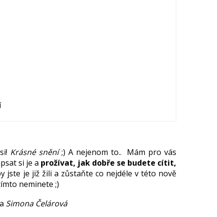
í
si!
Krásné snění
;) A nejenom to.. Mám pro vás
psat si je a
prožívat, jak dobře se budete cítit,
by jste je již žili a zůstaňte co nejdéle v této nově
tímto neminete ;)
la
Simona Čelárová