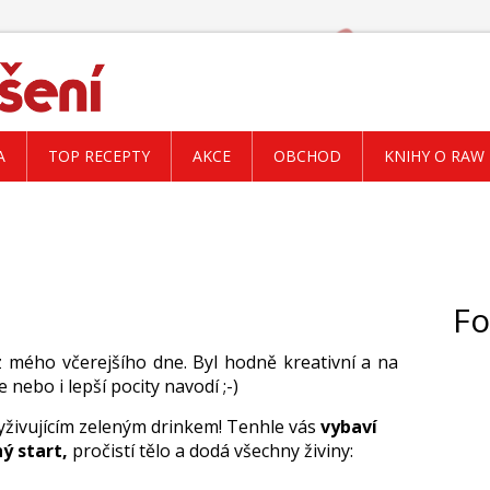
A
TOP RECEPTY
AKCE
OBCHOD
KNIHY O RAW
n
Fo
 z mého včerejšího dne. Byl hodně kreativní a na
 nebo i lepší pocity navodí ;-)
vyživujícím zeleným drinkem! Tenhle vás
vybaví
ý start,
pročistí tělo a dodá všechny živiny: