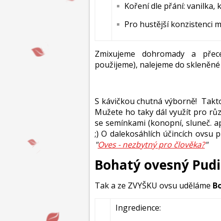
Koření dle přání: vanilka,
Pro hustější konzistenci
Zmixujeme dohromady a přece
použijeme), nalejeme do skleněn
S kávičkou chutná výborně! Takto 
Mužete ho taky dál využít pro rů
se semínkami (konopní, sluneč. a
;) O dalekosáhlích účincích ovsu 
"
Oves - nezbytný pro člověka?
"
Bohatý ovesný Pud
Tak a ze ZVYŠKU ovsu uděláme
B
Ingredience: