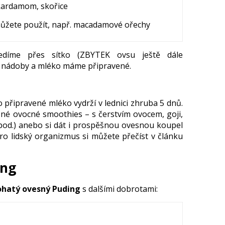
 kardamom, skořice
 můžete použít, např. macadamové ořechy
díme přes sítko (ZBYTEK ovsu ještě dále
é nádoby a mléko máme připravené.
připravené mléko vydrží v lednici zhruba 5 dnů.
zné ovocné smoothies – s čerstvím ovocem, goji,
pod.) anebo si dát i prospěšnou ovesnou koupel
pro lidský organizmus si můžete přečíst v článku
ing
ohatý ovesný Puding
s dalšími dobrotami: