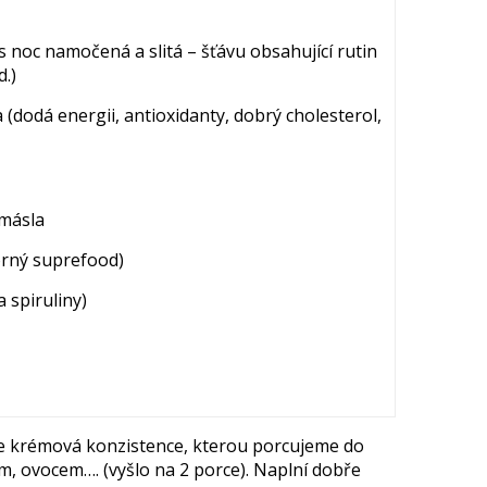
 noc namočená a slitá – šťávu obsahující rutin
d.)
(dodá energii, antioxidanty, dobrý cholesterol,
/másla
orný suprefood)
a spiruliny)
e krémová konzistence, kterou porcujeme do
 ovocem…. (vyšlo na 2 porce). Naplní dobře