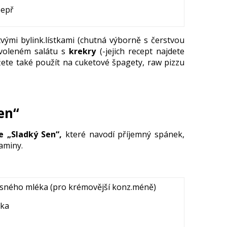
pepř
ými bylink.lístkami (chutná výborně s čerstvou
voleném salátu s
krekry
(-jejich recept najdete
ete také použít na cuketové špagety, raw pizzu
en“
 „Sladký Sen“,
které navodí příjemný spánek,
taminy.
esného mléka (pro krémovější konz.méně)
nka