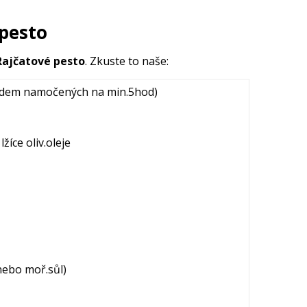
 pesto
Rajčatové pesto
. Zkuste to naše:
předem namočených na min.5hod)
lžíce oliv.oleje
nebo moř.sůl)