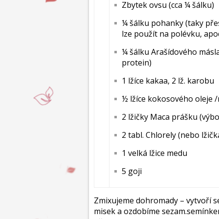
Zbytek ovsu (cca ¼ šálku)
¼ šálku pohanky (taky přes
lze použít na polévku, apo
¼ šálku Arašídového másla 
protein)
1 lžíce kakaa, 2 lž. karobu
½ lžíce kokosového oleje 
2 lžičky Maca prášku (výb
2 tabl. Chlorely (nebo lžičk
1 velká lžice medu
5 goji
Zmixujeme dohromady – vytvoří s
misek a ozdobíme sezam.semínkem,