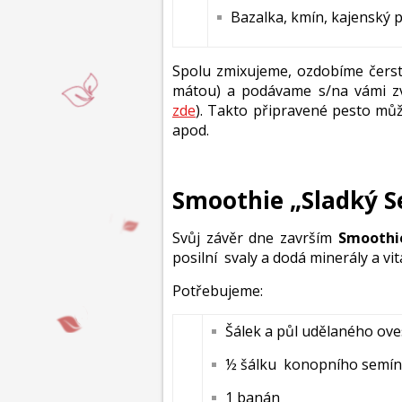
Bazalka, kmín, kajenský 
Spolu zmixujeme, ozdobíme čerstv
mátou) a podávame s/na vámi z
zde
). Takto připravené pesto můž
apod.
Smoothie „Sladký S
Svůj závěr dne završím
Smoothie
posilní svaly a dodá minerály a vi
Potřebujeme:
Šálek a půl udělaného ov
½ šálku konopního semí
1 banán