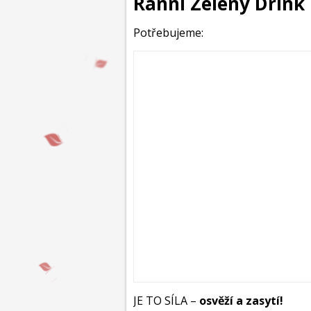
Ranní Zelený Drink
Potřebujeme:
JE TO SÍLA –
osvěží a zasytí!