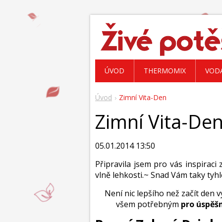
ÚVOD
THERMOMIX
VOD
Úvod
Zimní Vita-Den
Zimní Vita-De
05.01.2014 13:50
Připravila jsem pro vás inspiraci
vlně lehkosti.~ Snad Vám taky tyhle
Není nic lepšího než začít den 
všem potřebným
pro úspěšn