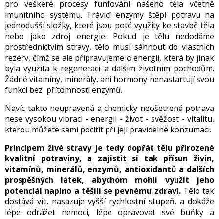
pro veškeré procesy funfování našeho těla včetně
imunitního systému. Trávicí enzymy štěpí potravu na
jednodušší složky, které jsou poté využity ke stavbě těla
nebo jako zdroj energie. Pokud je tělu nedodáme
prostřednictvím stravy, tělo musí sáhnout do vlastních
rezerv, čímž se ale připravujeme o energii, která by jinak
byla využita k regeneraci a dalším životním pochodům.
Žádné vitamíny, minerály, ani hormony nenastartují svou
funkci bez přítomnosti enzymů.
Navíc takto neupravená a chemicky neošetrená potrava
nese vysokou vibraci - energii - život - svěžost - vitalitu,
kterou můžete sami pocítit při její pravidelné konzumaci.
Principem živé stravy je tedy dopřát tělu přirozené
kvalitní potraviny, a zajistit si tak přísun živin,
vitamínů, minerálů, enzymů, antioxidantů a dalších
prospěšných látek, abychom mohli využít jeho
potenciál naplno a těšili se pevnému zdraví.
Tělo tak
dostává víc, nasazuje vyšší rychlostní stupeň, a dokáže
lépe odrážet nemoci, lépe opravovat své buňky a