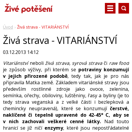
Úvod
Živá strava - VITARIÁNSTVÍ
Živá strava - VITARIÁNSTVÍ
03.12.2013 14:12
Vitariánství
neboli
živá strava, syrová strava
či
raw food
je způsob výživy, při kterém se
potraviny konzumují
v jejich přirozené podobě
, tedy tak, jak je pro nás
připravila Matka země. Základem vitariánské stravy jsou
především rostlinné zdroje jako ovoce, zelenina,
semínka, ořechy, obiloviny, luštěniny, řasy a byliny (je to
tedy strava veganská a z velké části i bezlepková a
chemincky neupravená), které se konzumují
čerstvé,
naklíčené či tepelně upravené do 42-45° C, aby se
v nich zachovali veškeré cenné látky.
Nad touto
hranicí se již ničí
enzymy
, které jsou nepostřádatelné