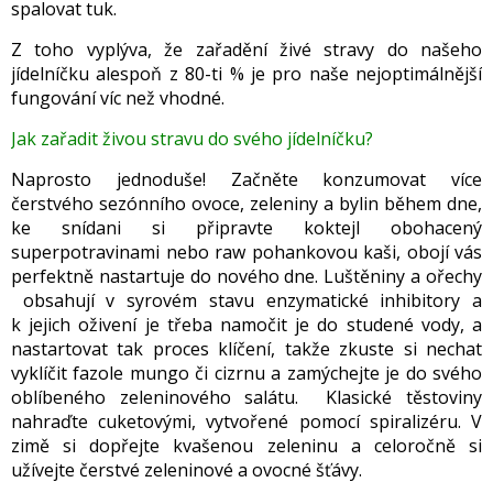
spalovat tuk.
Z toho vyplýva, že zařadění živé stravy do našeho
jídelníčku alespoň z 80-ti % je pro naše nejoptimálnější
fungování víc než vhodné.
Jak zařadit živou stravu do svého jídelníčku?
Naprosto jednoduše! Začněte konzumovat více
čerstvého sezónního ovoce, zeleniny a bylin během dne,
ke snídani si připravte koktejl obohacený
superpotravinami nebo raw pohankovou kaši, obojí vás
perfektně nastartuje do nového dne. Luštěniny a ořechy
obsahují v syrovém stavu enzymatické inhibitory a
k jejich oživení je třeba namočit je do studené vody, a
nastartovat tak proces klíčení, takže zkuste si nechat
vyklíčit fazole mungo či cizrnu a zamýchejte je do svého
oblíbeného zeleninového salátu. Klasické těstoviny
nahraďte cuketovými, vytvořené pomocí spiralizéru. V
zimě si dopřejte kvašenou zeleninu a celoročně si
užívejte čerstvé zeleninové a ovocné šťávy.