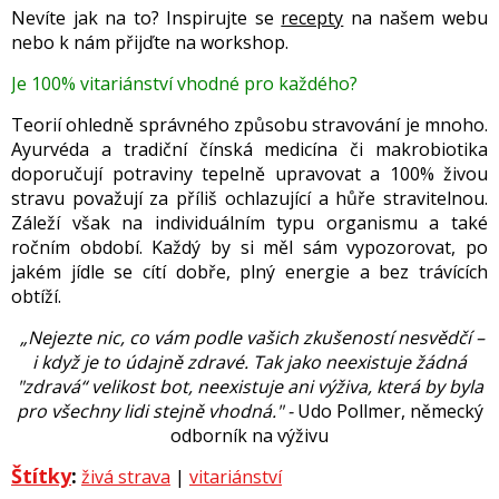
Nevíte jak na to? Inspirujte se
recepty
na našem webu
nebo k nám přijďte na workshop.
Je 100% vitariánství vhodné pro každého?
Teorií ohledně správného způsobu stravování je mnoho.
Ayurvéda a tradiční čínská medicína či makrobiotika
doporučují potraviny tepelně upravovat a 100% živou
stravu považují za příliš ochlazující a hůře stravitelnou.
Záleží však na individuálním typu organismu a také
ročním období. Každý by si měl sám vypozorovat, po
jakém jídle se cítí dobře, plný energie a bez trávících
obtíží.
„Nejezte nic, co vám podle vašich zkušeností nesvědčí –
i když je to údajně zdravé. Tak jako neexistuje žádná
"zdravá“ velikost bot, neexistuje ani výživa, která by byla
pro všechny lidi stejně vhodná." -
Udo Pollmer, německý
odborník na výživu
Štítky
:
živá strava
|
vitariánství