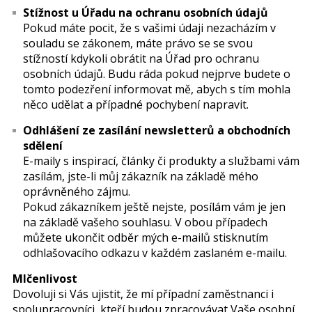
Stížnost u Úřadu na ochranu osobních údajů
Pokud máte pocit, že s vašimi údaji nezacházím v
souladu se zákonem, máte právo se se svou
stížností kdykoli obrátit na Úřad pro ochranu
osobních údajů. Budu ráda pokud nejprve budete o
tomto podezření informovat mě, abych s tím mohla
něco udělat a případné pochybení napravit.
Odhlášení ze zasílání newsletterů a obchodních
sdělení
E-maily s inspirací, články či produkty a službami vám
zasílám, jste-li můj zákazník na základě mého
oprávněného zájmu.
Pokud zákazníkem ještě nejste, posílám vám je jen
na základě vašeho souhlasu. V obou případech
můžete ukončit odběr mých e-mailů stisknutím
odhlašovacího odkazu v každém zaslaném e-mailu.
Mlčenlivost
Dovoluji si Vás ujistit, že mí případní zaměstnanci i
spolupracovníci, kteří budou zpracovávat Vaše osobní