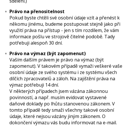
sdělení.)
Právo na přenositelnost
Pokud byste chtěli své osobní údaje vzít a přenést k
někomu jinému, budeme postupovat stejně jako při
využití práva na přístup - jen s tím rozdílem, že vám
informace pošlu ve strojově čitelné podobě. Tady
potřebuji alespoň 30 dní.
Právo na výmaz (být zapomenut)
Vaším dalším právem je právo na výmaz (být
zapomenut). V takovém případě vymaži veškeré vaše
osobní údaje ze svého systému i ze systému všech
dílčích zpracovatelů a záloh. Na zajištění práva na
výmaz potřebuji 14 dní.
V některých případech jsem vázána zákonnou
povinností, a např. musím evidovat vystavené
daňové doklady po lhůtu stanovenou zákonem. V
tomto případě tedy smaži všechny takové osobní
údaje, které nejsou vázány jiným zákonem. O
dokončení výmazu vás budu informovat na e-mail.