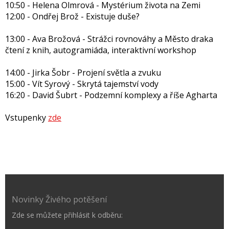
10:50 - Helena Olmrová - Mystérium života na Zemi
12:00 - Ondřej Brož - Existuje duše?
13:00 - Ava Brožová - Strážci rovnováhy a Město draka
čtení z knih, autogramiáda, interaktivní workshop
14:00 - Jirka Šobr - Projení světla a zvuku
15:00 - Vít Syrový - Skrytá tajemství vody
16:20 - David Šubrt - Podzemní komplexy a říše Agharta
Vstupenky
zde
Novinky Živého potěšení
Zde se můžete přihlásit k odběru: