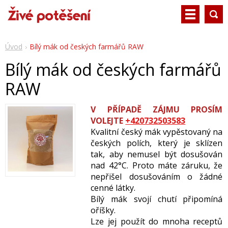
Úvod
Bílý mák od českých farmářů RAW
Bílý mák od českých farmářů
RAW
V PŘÍPADĚ ZÁJMU PROSÍM
VOLEJTE
+420732503583
Kvalitní český mák vypěstovaný na
českých polích, který je sklízen
tak
, aby nemusel být dosušován
nad 42°C. Proto máte záruku, že
nepřišel dosušováním o žádné
cenné látky.
Bílý mák svojí chutí připomíná
oříšky.
Lze jej použít do mnoha receptů