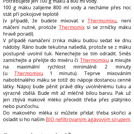
Potřebujete jen 100 g máku a 800 ml vody.
100 g máku zalijeme 800 ml vody a necháme přes noc
stát při pokojové teplotě
(v případě, že budete mixovat v
Thermomixu
, není
máčení nutné, protože
Thermomix
si se zrníčky máku
hravě poradí).
V případě namáčení zrnka máku budou sedat ke dnu
nádoby. Ráno bude tekutina našedlá, protože se z máku
postupně uvolnil tuk. Nenechejte se tím odradit. Směs
zamíchejte a přelijte do mixéru či
Thermomixu
a mixujte
na maximální rychlost minimálně 2 minuty
(u
Thermomixu
1 minutu). Teprve mixováním
nabobtnalého máku se totiž do nápoje dostanou cenné
látky. Nápoj bude pěnit právě díky uvolněnému tuku a
výrazně zbělá. Bude mít až mléčně bílou barvu. Pak už
jen zbývá makové mléko přecedit třeba přes plátýnko
nebo punčochu.
Do makového mléka si můžete přidat třeba skořici a
osladit si ho naším
BIO nefiltrovaným agávovým sirupem
.