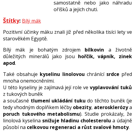
samostatně nebo jako náhradu
oříšků a jejich chuti.
Štítky
:
Bílý mák
Pozitivní účinky máku znali již před několika tisíci lety ve
starověkém Egyptě.
Bílý mák je bohatým zdrojem
bílkovin
a životně
důležitých minerálů jako jsou
hořčík, vápník, zinek
apod
.
Také obsahuje
kyselinu linolovou
chránící
srdce
před
mnoha onemocněními.
U této kyseliny je zajímavá její role ve
vyplavování tuků
z tukových buněk
a současné
tlumení ukládání tuku
do těchto buněk (je
tedy vhodným doplňkem léčby
obezity
,
aterosklerózy
a
poruch tukového metabolismu
). Studie prokázaly, že
linolová kyselina
snižuje hladinu cholesterolu
a údajně
působí na
celkovou regeneraci a růst svalové hmoty
.