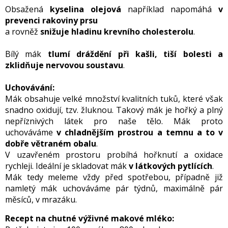
Obsažená
kyselina olejová
například napomáhá
v
prevenci rakoviny prsu
a rovněž
snižuje hladinu krevního cholesterolu
.
Bílý mák
tlumí dráždění při kašli, tiší bolesti a
zklidňuje nervovou soustavu
.
Uchovávání:
Mák obsahuje velké množství kvalitních tuků, které však
snadno oxidují, tzv. žluknou. Takový mák je hořký a plný
nepříznivých látek pro naše tělo. Mák proto
uchováváme
v chladnějším prostrou a temnu a to v
dobře větraném obalu
.
V uzavřeném prostoru probíhá hořknutí a oxidace
rychleji. Ideální je skladovat mák
v látkových pytlících
.
Mák tedy meleme vždy před spotřebou, případně již
namletý mák uchováváme pár týdnů, maximálně pár
měsíců, v mrazáku.
Recept na chutné výživné makové mléko: