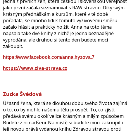
Jedna z prvních žen, která českou i slovenskou veřejnost
jako první začala seznamovat s RAW stravou. Díky svým
krásným přednáškám a kurzům, které v té době
pořádala, se mnoho lidí k tomuto výživovému směru
začalo hlásit a prakticky ho žít. Anna na toto téma
napsala také dvě knihy z nichž je jedna beznadějně
vyprodána, ale druhou si tento den budete moci
zakoupit.
https://www.facebook.com/anna.hyzova.7
https://www.ziva-strava.cz
Zuzka Švédová
Úžasná žena, která se dlouhou dobu svého života zajímá
o to, co by mohlo našemu tělu prospět. To, co zjistí,
předává svému okolí velice krásným a milým způsobem.
Budete z ní nadšení. Na místě si budete moci zakoupit i
její novou právě vydanou knihu Zdravou stravou proti