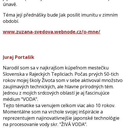
únavě.
Téma její přednášky bude Jak posílit imunitu v zimním
období.
www.zuzana-svedova.webnode.cz/o-mne/
Juraj Portašík
Narodil som sa v najkrajšom kúpeľnom mestečku
Slovenska v Rajeckých Tepliciach. Počas prvých 50-tich
rokov mojej školy Života som v sebe aktivoval množstvo
zaujímavých technických, ale hlavne prírodných tém.
Jednou z mojích srdcových oblastí je aj fascinujúce
médium "VODA".
Tejto tématike sa venujem celkom viac ako 10 rokov.
Momentálne som na vrchole svojej inšpirácie a
reprezentujem najinovatívnejšie japonské technológie
na procesovanie vody skr. "ŽIVÁ VODA".