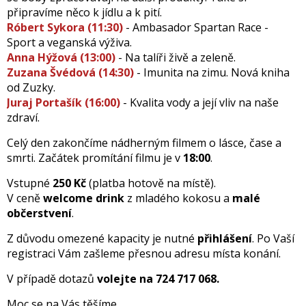
připravíme něco k jídlu a k pití.
Róbert Sykora (11:30)
- Ambasador Spartan Race -
Sport a veganská výživa.
Anna Hýžová (13:00)
- Na talíři živě a zeleně.
Zuzana Švédová (14:30)
- Imunita na zimu. Nová kniha
od Zuzky.
Juraj Portašík (16:00)
- Kvalita vody a její vliv na naše
zdraví.
Celý den zakončíme nádherným filmem o lásce, čase a
smrti. Začátek promítání filmu je v
18:00
.
Vstupné
250 Kč
(platba hotově na místě).
V ceně
welcome drink
z mladého kokosu a
malé
občerstvení
.
Z důvodu omezené kapacity je nutné
přihlášení
. Po Vaší
registraci Vám zašleme přesnou adresu místa konání.
V případě dotazů
volejte na
724 717 068.
Moc se na Vás těšíme.