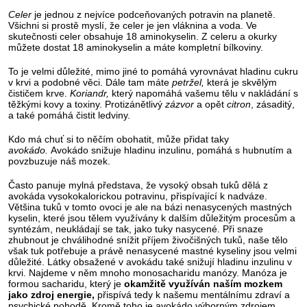
Celer
je jednou z nejvíce podceňovaných potravin na planetě.
Všichni si prostě myslí, že celer je jen vláknina a voda. Ve
skutečnosti celer obsahuje 18 aminokyselin. Z celeru a okurky
můžete dostat 18 aminokyselin a máte kompletní bílkoviny.
To je velmi důležité, mimo jiné to pomáhá vyrovnávat hladinu cukru
v krvi a podobné věci. Dále tam máte
petržel,
která je skvělým
čističem krve.
Koriandr,
který napomáhá vašemu tělu v nakládání s
těžkými kovy a toxiny. Protizánětlivý
zázvor
a opět
citron
, zásaditý,
a také pomáhá čistit ledviny.
Kdo má chuť si to něčím obohatit, může přidat taky
avokádo.
Avokádo snižuje hladinu inzulinu, pomáhá s hubnutím a
povzbuzuje náš mozek.
Často panuje mylná představa, že vysoký obsah tuků dělá z
avokáda vysokokalorickou potravinu, přispívající k nadváze.
Většina tuků v tomto ovoci je ale na bázi nenasycených mastných
kyselin, které jsou tělem využívány k dalším důležitým procesům a
syntézám, neukládají se tak, jako tuky nasycené. Při snaze
zhubnout je chválihodné snížit příjem živočišných tuků, naše tělo
však tuk potřebuje a právě nenasycené mastné kyseliny jsou velmi
důležité. Látky obsažené v avokádu také snižují hladinu inzulinu v
krvi. Najdeme v něm mnoho monosacharidu manózy. Manóza je
formou sacharidu, který je
okamžitě využíván naším mozkem
jako zdroj energie,
přispívá tedy k našemu mentálnímu zdraví a
psychické pohodě. Kromě toho je avokádo výborným zdrojem