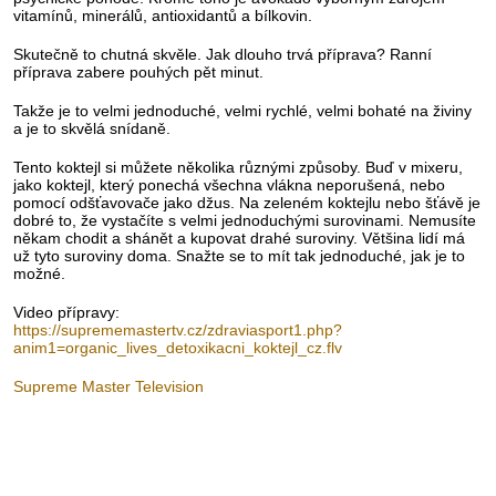
vitamínů, minerálů, antioxidantů a bílkovin.
Skutečně to chutná skvěle. Jak dlouho trvá příprava? Ranní
příprava zabere pouhých pět minut.
Takže je to velmi jednoduché, velmi rychlé, velmi bohaté na živiny
a je to skvělá snídaně.
Tento koktejl si můžete několika různými způsoby. Buď v mixeru,
jako koktejl, který ponechá všechna vlákna neporušená, nebo
pomocí odšťavovače jako džus. Na zeleném koktejlu nebo šťávě je
dobré to, že vystačíte s velmi jednoduchými surovinami. Nemusíte
někam chodit a shánět a kupovat drahé suroviny. Většina lidí má
už tyto suroviny doma. Snažte se to mít tak jednoduché, jak je to
možné.
Video přípravy:
https://suprememastertv.cz/zdraviasport1.php?
anim1=organic_lives_detoxikacni_koktejl_cz.flv
Supreme Master Television