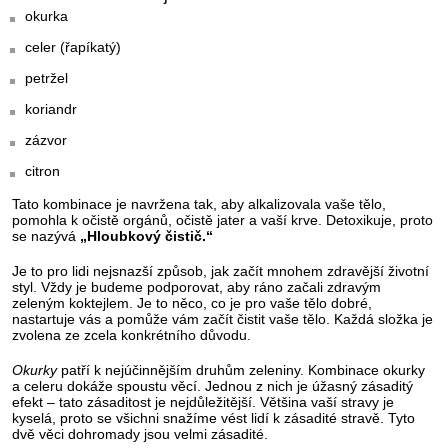
okurka
celer (řapíkatý)
petržel
koriandr
zázvor
citron
Tato kombinace je navržena tak, aby alkalizovala vaše tělo,
pomohla k očistě orgánů, očistě jater a vaší krve. Detoxikuje, proto
se nazývá
„Hloubkový čistič.“
Je to pro lidi nejsnazší způsob, jak začít mnohem zdravější životní
styl. Vždy je budeme podporovat, aby ráno začali zdravým
zeleným koktejlem. Je to něco, co je pro vaše tělo dobré,
nastartuje vás a pomůže vám začít čistit vaše tělo. Každá složka je
zvolena ze zcela konkrétního důvodu.
Okurky
patří k nejúčinnějším druhům zeleniny. Kombinace okurky
a celeru dokáže spoustu věcí. Jednou z nich je úžasný zásaditý
efekt – tato zásaditost je nejdůležitější. Většina vaší stravy je
kyselá, proto se všichni snažíme vést lidí k zásadité stravě. Tyto
dvě věci dohromady jsou velmi zásadité.