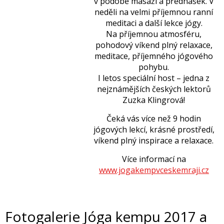
v podobě masáží a přednášek. V
neděli na velmi příjemnou ranní
meditaci a další lekce jógy.
Na příjemnou atmosféru,
pohodový víkend plný relaxace,
meditace, příjemného jógového
pohybu.
I letos speciální host – jedna z
nejznámějších českých lektorů
Zuzka Klingrová!
Čeká vás více než 9 hodin
jógových lekcí, krásné prostředí,
víkend plný inspirace a relaxace.
Více informací na
www.jogakempvceskemraji.cz
Fotogalerie Jóga kempu 2017 a