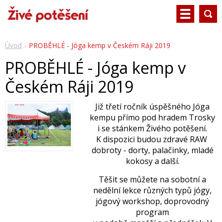
Úvod
PROBĚHLÉ - Jóga kemp v Českém Ráji 2019
PROBĚHLÉ - Jóga kemp v
Českém Ráji 2019
Již třetí ročník úspěšného Jóga
kempu přímo pod hradem Trosky
i se stánkem Živého potěšení.
K dispozici budou zdravé RAW
dobroty - dorty, palačinky, mladé
kokosy a další.
Těšit se můžete na sobotní a
nedělní lekce různých typů jógy,
jógový workshop, doprovodný
program