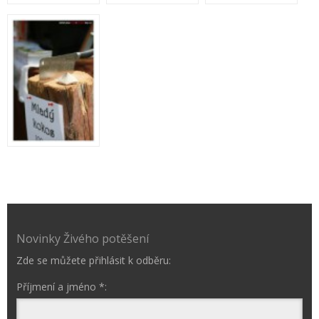
Novinky Živého potěšení
Zde se můžete přihlásit k odběru:
Příjmení a jméno *: