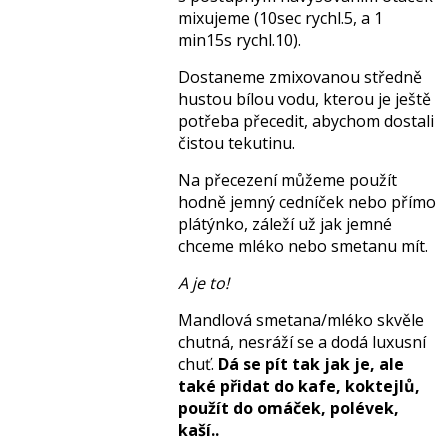
mixujeme (10sec rychl.5, a 1
min15s rychl.10).
Dostaneme zmixovanou středně
hustou bílou vodu, kterou je ještě
potřeba přecedit, abychom dostali
čistou tekutinu.
Na přecezení můžeme použít
hodně jemný cedníček nebo přímo
plátýnko, záleží už jak jemné
chceme mléko nebo smetanu mít.
A je to!
Mandlová smetana/mléko skvěle
chutná, nesráží se a dodá luxusní
chuť.
Dá se pít tak jak je, ale
také přidat do kafe, koktejlů,
použít do omáček, polévek,
kaší..