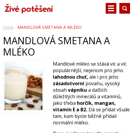
Úvod
MANDLOVÁ SMETANA A MLÉKO
MANDLOVÁ SMETANA A
MLÉKO
Mandlové mléko se stává víc a víc
populárnější, nejenom pro jeho
lahodnou chuť,
ale i pro jeho
zásadotvorní
povahu, vysoký
obsah
vápníku
a dalších
důležitých minerálů a vitamínů,
jako třeba
horčík, mangan,
vitamín E a B2.
Dá se přidat všude
tam, kam byste běžně přidali
normální mléko.