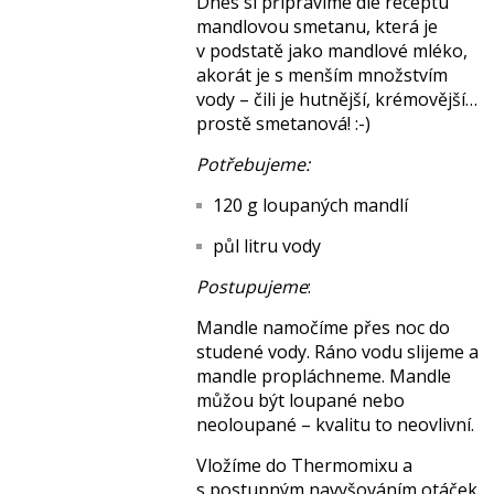
Dnes si připravíme dle receptu
mandlovou smetanu, která je
v podstatě jako mandlové mléko,
akorát je s menším množstvím
vody – čili je hutnější, krémovější…
prostě smetanová! :-)
Potřebujeme:
120 g loupaných mandlí
půl litru vody
Postupujeme
:
Mandle namočíme přes noc do
studené vody. Ráno vodu slijeme a
mandle propláchneme. Mandle
můžou být loupané nebo
neoloupané – kvalitu to neovlivní.
Vložíme do Thermomixu a
s postupným navyšováním otáček