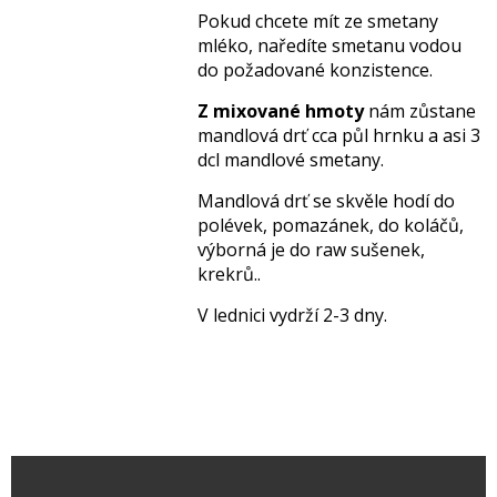
Pokud chcete mít ze smetany
mléko, naředíte smetanu vodou
do požadované konzistence.
Z mixované hmoty
nám zůstane
mandlová drť cca půl hrnku a asi 3
dcl mandlové smetany.
Mandlová drť se skvěle hodí do
polévek, pomazánek, do koláčů,
výborná je do raw sušenek,
krekrů..
V lednici vydrží 2-3 dny.