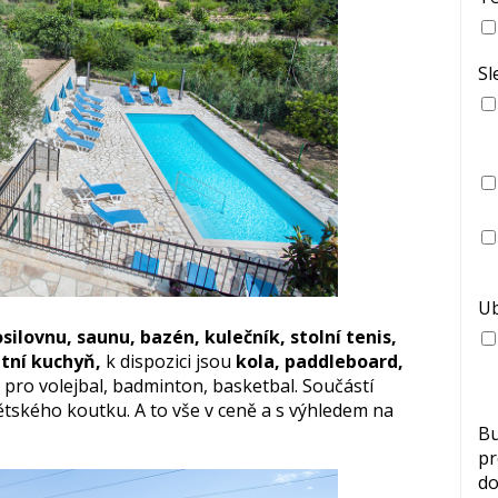
Sl
Ub
silovnu, saunu, bazén, kulečník, stolní tenis,
letní kuchyň,
k dispozici jsou
kola, paddleboard,
pro volejbal, badminton, basketbal. Součástí
 dětského koutku. A to vše v ceně a s výhledem na
Bu
pr
do