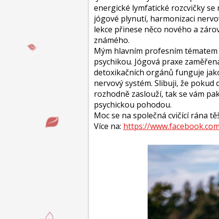
energické lymfatické rozcvičky se 
jógové plynutí, harmonizaci nervo
lekce přinese něco nového a záro
známého.
Mým hlavním profesním tématem j
psychikou. Jógová praxe zaměřen
detoxikačních orgánů funguje jak
nervový systém. Slibuji, že pokud 
rozhodně zaslouží, tak se vám pak
psychickou pohodou.
Moc se na společná cvičící rána t
Více na:
https://www.facebook.com