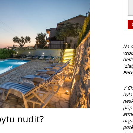
Na d
vzpo
delf
"zla
Pet
V Ch
byla
nes
při
at
ytu nudit?
org
potě