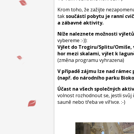
Krom toho, že zažijte nezapomenu
tak
součástí pobytu je ranní cv
a
zábavné aktivity.
Níže naleznete možnosti výlet
vybereme :-)):
Výlet do Trogiru/Splitu/Omiše, 
hor mezi skalami, výlet k laguně
(změna programu vyhrazena)
V případě zájmu lze nad rámec 
(např. do národního parku Biok
Účast na všech společných aktiv
volnost rozhodnout se, jestli svůj 
sauně nebo třeba ve vířivce. :-)