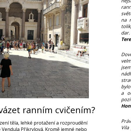
nej
ran
svět
na r
toli
dar.
Ter
Dov
velm
jsem
nád
stra
bylo
a o
pozi
Hon
vázet ranním cvičením?
Práv
ní těla, lehké protažení a rozproudění
Vila
e Vendula Přikrylová. Kromě jemné nebo