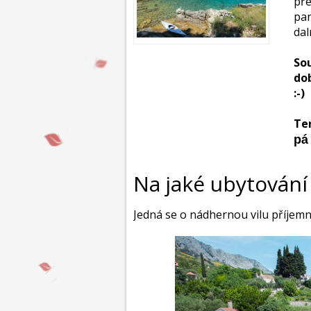
př
pa
dal
So
do
:-)
Te
pá 
Na jaké ubytování
Jedná se o nádhernou vilu příjemn