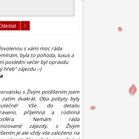
Odeslat
ovolenou s vámi moc ráda
mínám, byla to pohoda, luxus a
íni poslední večer byl opravdu
tý hřeb" zájezdu :-)
ra
orvatsku s Živým potěšením jsem
 zatím dvakrát. Oba pobyty byly
kutečné! Vše do detailu
praveno, příjemná a rodinná
mosféra. Nemám ráda
anizované zájezdy, s Živým
šením je ale vždy vše založeno na