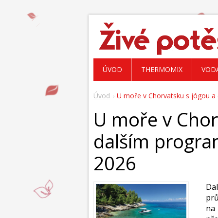
ÚVOD
THERMOMIX
VOD
Úvod
U moře v Chorvatsku s jógou a 
U moře v Chor
dalším program
2026
Da
pr
na