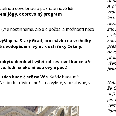
dobr
A p
telnou dovolenou a poznáte nové lidi,
vz
ičení jógy, dobrovolný program
le
nez
zno
ů
(vše nestihneme, ale dle počasí a možností něco
„zá
zno
výšlap na Starý Grad, procházka na vrcholky
přes
 s vodopádem, výlet k ústí řeky Cetiny, ...
dov
přál
pobytu domluvit výlet od cestovní kanceláře
všem
ovo,
lodí na okolní ostrovy
a pod.)
Jitk
itách bude čistě na Vás
. Každý bude mít
Neb
čas bude trávit u moře, na výletě, v posilovně, v
že 
nejk
jen 
vel
lidm