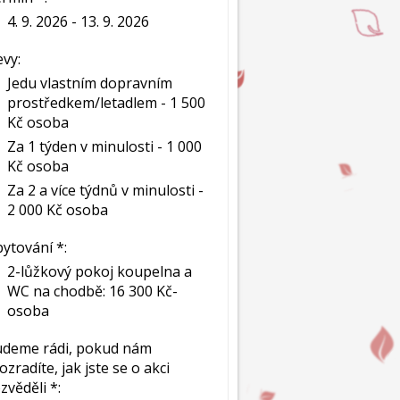
4. 9. 2026 - 13. 9. 2026
evy:
Jedu vlastním dopravním
prostředkem/letadlem - 1 500
Kč osoba
Za 1 týden v minulosti - 1 000
Kč osoba
Za 2 a více týdnů v minulosti -
2 000 Kč osoba
ytování *:
2-lůžkový pokoj koupelna a
WC na chodbě: 16 300 Kč-
osoba
deme rádi, pokud nám
ozradíte, jak jste se o akci
zvěděli *: