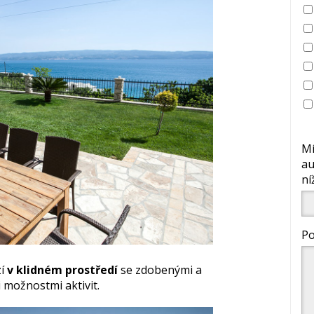
Mí
au
ní
Po
zí
v klidném prostředí
se zdobenými a
možnostmi aktivit.