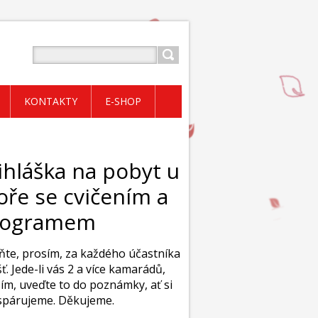
KONTAKTY
E-SHOP
ihláška na pobyt u
ře se cvičením a
rogramem
ňte, prosím, za každého účastníka
šť. Jede-li vás 2 a více kamarádů,
ím, uveďte to do poznámky, ať si
spárujeme. Děkujeme.