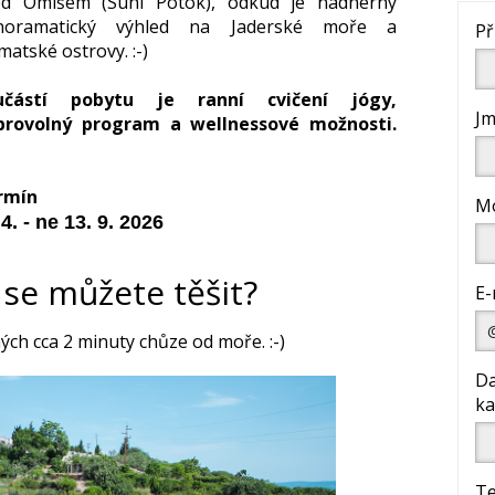
ed Omišem (Suhi Potok), odkud je nádherný
noramatický výhled na Jaderské moře a
Př
matské ostrovy. :-)
učástí pobytu je ranní cvičení jógy,
Jm
brovolný program a wellnessové možnosti.
rmín
Mo
4. - ne 13. 9. 2026
 se můžete těšit?
E-
ých cca 2 minuty chůze od moře. :-)
Da
ka
Te