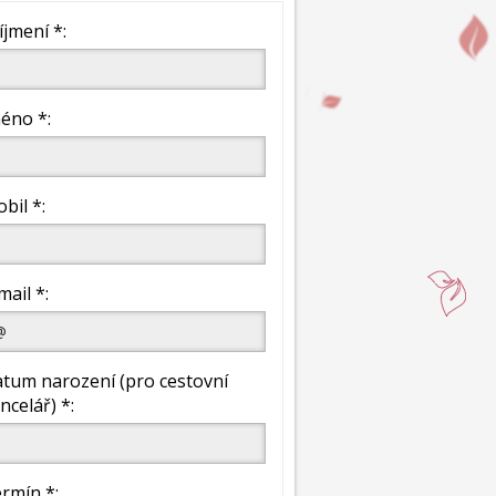
íjmení *:
éno *:
bil *:
mail *:
tum narození (pro cestovní
ncelář) *:
rmín *: