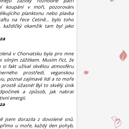
silnější zážitky rozhodně patří
ní koupání v moři, pozorování
élkujícího planktonu nebo plavba
aftu na řece Cetině... bylo toho
k, každičký okamžik tam byl jako
eza
olená v Chorvatsku byla pro mne
i silným zážitkem. Musím říct, že
 si fakt užíval skvělou atmosféru
herného prostředí, veganskou
vu, poznal zajímavé lidi a to moře
 prostě úžasné! Byl to skvělý únik
dpočinek a způsob, jak nabrat
tivní energii.
za
ě jsem dorazila z dovolené snů.
 přímo u moře, každý den pohyb,