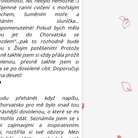
ovolnosti. Nic nebylo nemožné.:-)
říjemné ranní cvičení s mořským
duchem, šuměním moře a
chtáním sluníčka…
apomenutelné! Pokud bych měla
vu jet do Chorvatska se
jezdem“…pak to rozhodně bude
vu s Živým potěšením! Protože
ně takhle jsem si vždy přála prožít
olenou, přesně takhle jsem si
a se po dovolené cítit. Doporučuji
a deseti!
a
udu přehánět když napíšu,
Chorvatsko pro mě bylo snad tou
rásnější dovolenou, o které se mi
mohlo zdát. Seznámila jsem se s
mi zajímavými a inspirativními
i, rozšířila si své obzory. Mezi