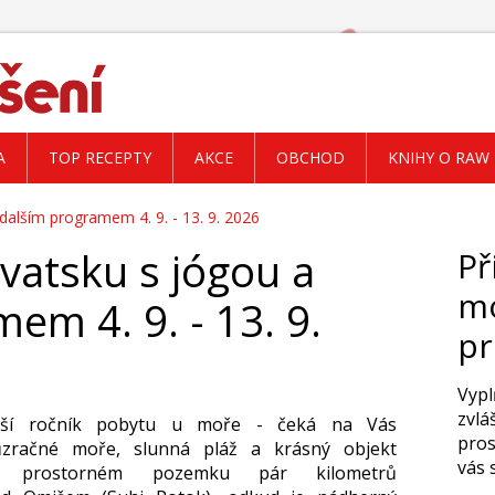
A
TOP RECEPTY
AKCE
OBCHOD
KNIHY O RAW
dalším programem 4. 9. - 13. 9. 2026
vatsku s jógou a
Př
mo
em 4. 9. - 13. 9.
p
Vypl
zvlá
lší ročník pobytu u moře - čeká na Vás
pros
ůzračné moře, slunná pláž a krásný objekt
vás 
 prostorném pozemku pár kilometrů