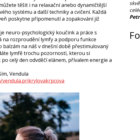
skvě
můžete těšit i na relaxační anebo dynamičtější
celé
vého systému a další techniky a cvičení. Každá
Pet
veň poskytne připomenutí a zopakování již
Fo
e neuro-psychologický koučink a práce s
á na rozproudění lymfy a podporu funkce
o balzám na náš v dnešní době přestimulovaný
dáte lymfě trochu pozornosti, kterou si
 po celý den odvděčí elánem, přívalem energie a
ěším, Vendula
/vendula.prikrylovakrpcova