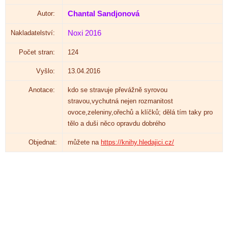
Autor:
Chanta
l Sandjonová
Nakladatelství:
Noxi
2016
Počet stran:
124
Vyšlo:
13.04.2016
Anotace:
kdo se stravuje převážně syrovou
stravou,vychutná nejen rozmanitost
ovoce,zeleniny,ořechů a klíčků; dělá tím taky pro
tělo a duši něco opravdu dobrého
Objednat:
můžete na
https://knihy.hledajici.cz/