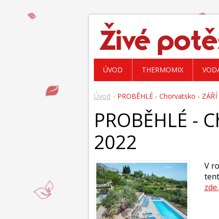
ÚVOD
THERMOMIX
VOD
Úvod
PROBĚHLÉ - Chorvatsko - ZÁŘÍ
PROBĚHLÉ - Ch
2022
V r
ten
zde.