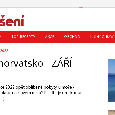
A
TOP RECEPTY
AKCE
OBCHOD
KNIHY O RAW
 2022
orvatsko - ZÁŘÍ
oce 2022 opět oblíbené pobyty u moře -
tokrát na novém místě! Pojďte je omrknout
:-)