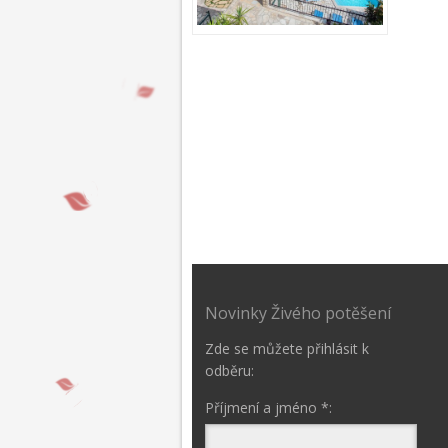
Novinky Živého potěšení
Zde se můžete přihlásit k
odběru:
Příjmení a jméno *: