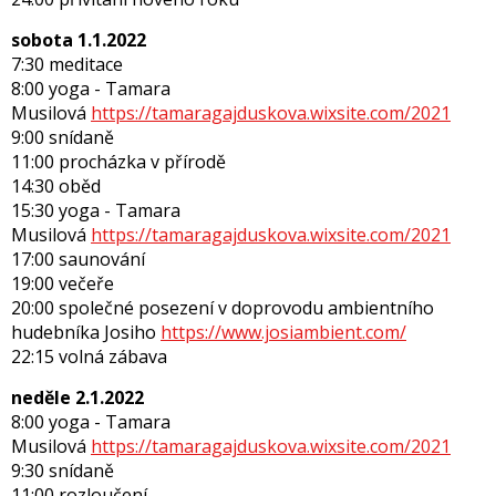
sobota 1.1.2022
7:30 meditace
8:00 yoga - Tamara
Musilová
https://tamaragajduskova.wixsite.com/2021
9:00 snídaně
11:00 procházka v přírodě
14:30 oběd
15:30 yoga - Tamara
Musilová
https://tamaragajduskova.wixsite.com/2021
17:00 saunování
19:00 večeře
20:00 společné posezení v doprovodu ambientního
hudebníka Josiho
https://www.josiambient.com/
22:15 volná zábava
neděle 2.1.2022
8:00 yoga - Tamara
Musilová
https://tamaragajduskova.wixsite.com/2021
9:30 snídaně
11:00 rozloučení