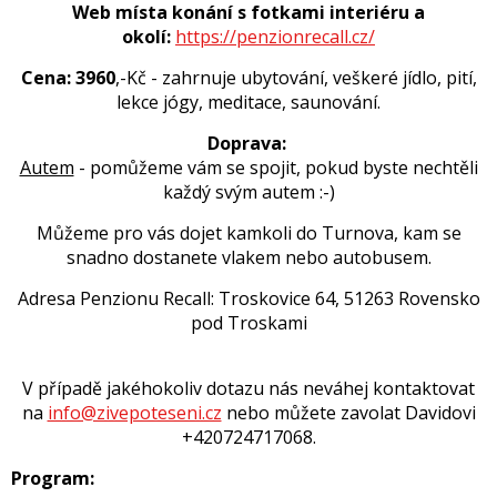
Web místa konání s fotkami interiéru a
okolí:
https://penzionrecall.cz/
Cena: 3960
,-Kč - zahrnuje ubytování, veškeré jídlo, pití,
lekce jógy, meditace, saunování.
Doprava:
Autem
- pomůžeme vám se spojit, pokud byste nechtěli
každý svým autem :-)
Můžeme pro vás dojet kamkoli do Turnova, kam se
snadno dostanete vlakem nebo autobusem.
Adresa Penzionu Recall: Troskovice 64, 51263 Rovensko
pod Troskami
V případě jakéhokoliv dotazu nás neváhej kontaktovat
na
info@zivepoteseni.cz
nebo můžete zavolat Davidovi
+420724717068.
Program: