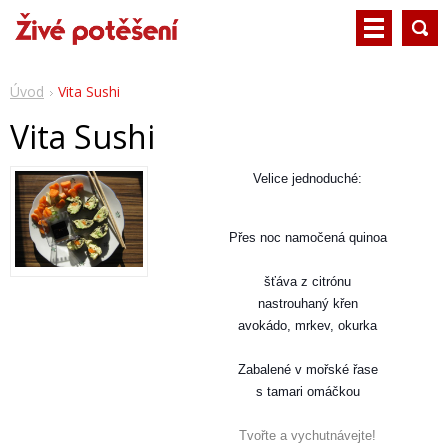
Úvod
Vita Sushi
Vita Sushi
Velice jednoduché:
Přes noc namočená quinoa
šťáva z citrónu
nastrouhaný křen
avokádo, mrkev, okurka
Zabalené v mořské řase
s tamari omáčkou
Tvořte a vychutnávejte!