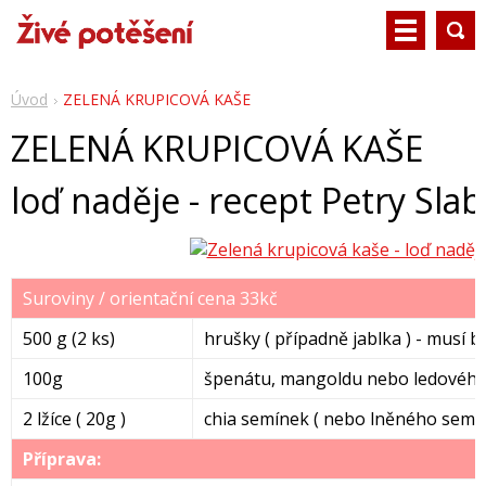
Úvod
ZELENÁ KRUPICOVÁ KAŠE
ZELENÁ KRUPICOVÁ KAŠE
loď naděje - recept Petry Sla
Suroviny / orientační cena 33kč
500 g (2 ks)
hrušky ( případně jablka ) - musí b
100g
špenátu, mangoldu nebo ledového
2 lžíce ( 20g )
chia semínek ( nebo lněného semín
Příprava: