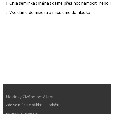
1. Chia semínka ( lněná ) dáme přes noc namočit, nebo r
2. Vše dáme do mixéru a mixujeme do hladka
Novinky Živého potěšení
Zde se můžete přihlásit k odběru: