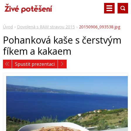
Úvod
Dovolená s RAW stravou 2015
20150906_093538.jpg
Pohanková kaše s čerstvým
fíkem a kakaem
Spustit prezentaci