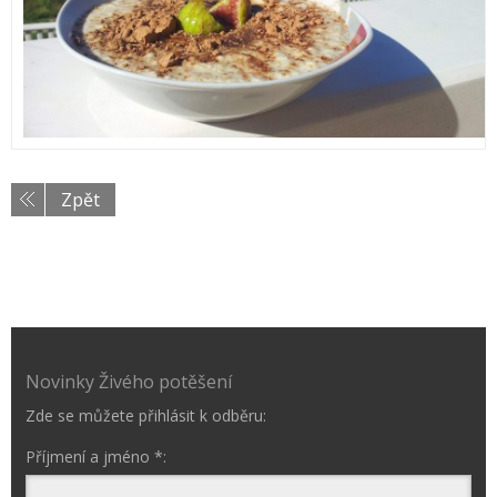
Zpět
Novinky Živého potěšení
Zde se můžete přihlásit k odběru:
Příjmení a jméno *: