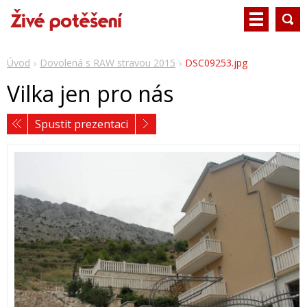
Úvod
Dovolená s RAW stravou 2015
DSC09253.jpg
Vilka jen pro nás
Spustit prezentaci