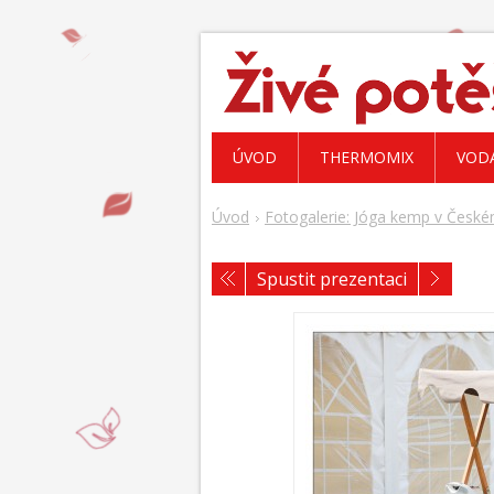
ÚVOD
THERMOMIX
VOD
Úvod
Fotogalerie: Jóga kemp v České
Spustit prezentaci