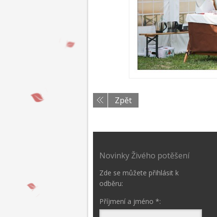
Zpět
Novinky Živého potěšení
Zde se můžete přihlásit k
odběru:
Příjmení a jméno *: