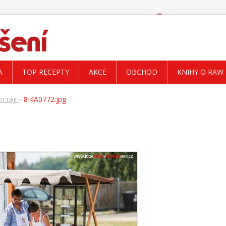
A
TOP RECEPTY
AKCE
OBCHOD
KNIHY O RAW
m ráji
8I4A0772.jpg