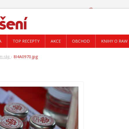
A
TOP RECEPTY
AKCE
OBCHOD
KNIHY O RAW
m ráji
8I4A0970.jpg