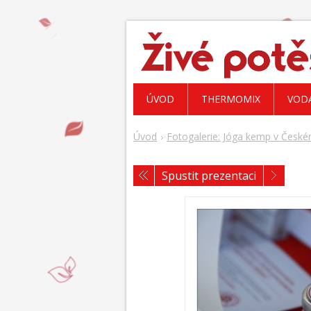
ÚVOD
THERMOMIX
VOD
Úvod
Fotogalerie: Jóga kemp v České
Spustit prezentaci