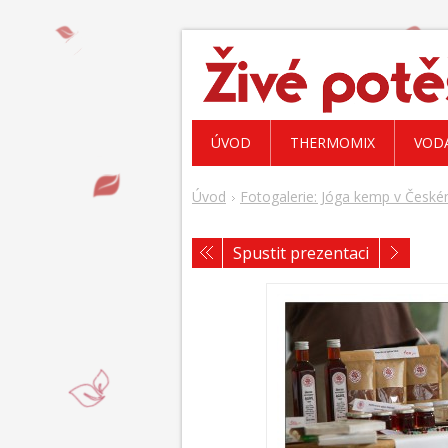
ÚVOD
THERMOMIX
VOD
Úvod
Fotogalerie: Jóga kemp v České
Spustit prezentaci