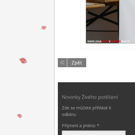
Zpět
Novinky Živého potěšení
Zde se můžete přihlásit k
odběru:
Příjmení a jméno *: