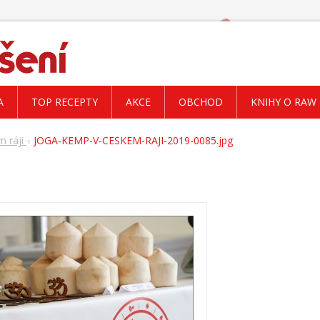
A
TOP RECEPTY
AKCE
OBCHOD
KNIHY O RAW
m ráji
JOGA-KEMP-V-CESKEM-RAJI-2019-0085.jpg