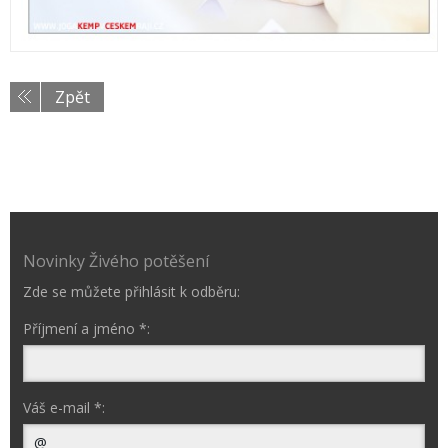
Zpět
Novinky Živého potěšení
Zde se můžete přihlásit k odběru:
Příjmení a jméno *:
Váš e-mail *: