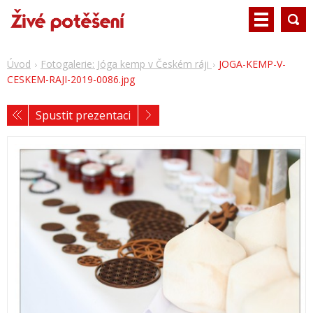
Úvod
Fotogalerie: Jóga kemp v Českém ráji
JOGA-KEMP-V-
CESKEM-RAJI-2019-0086.jpg
Spustit prezentaci