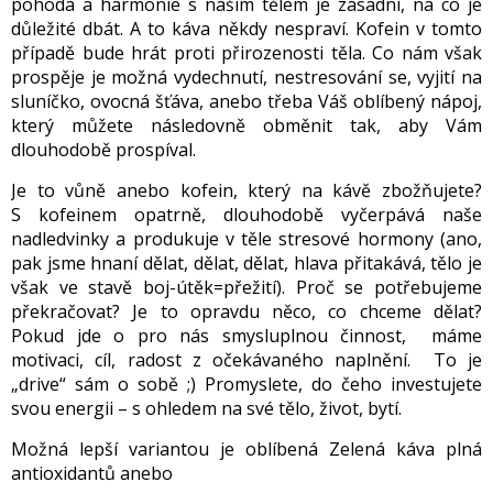
pohoda a harmonie s naším tělem je zásadní, na co je
důležité dbát. A to káva někdy nespraví. Kofein v tomto
případě bude hrát proti přirozenosti těla. Co nám však
prospěje je možná vydechnutí, nestresování se, vyjití na
sluníčko, ovocná šťáva, anebo třeba Váš oblíbený nápoj,
který můžete následovně obměnit tak, aby Vám
dlouhodobě prospíval.
Je to vůně anebo kofein, který na kávě zbožňujete?
S kofeinem opatrně, dlouhodobě vyčerpává naše
nadledvinky a produkuje v těle stresové hormony (ano,
pak jsme hnaní dělat, dělat, dělat, hlava přitakává, tělo je
však ve stavě boj-útěk=přežití). Proč se potřebujeme
překračovat? Je to opravdu něco, co chceme dělat?
Pokud jde o pro nás smysluplnou činnost, máme
motivaci, cíl, radost z očekávaného naplnění. To je
„drive“ sám o sobě ;) Promyslete, do čeho investujete
svou energii – s ohledem na své tělo, život, bytí.
Možná lepší variantou je oblíbená Zelená káva plná
antioxidantů anebo