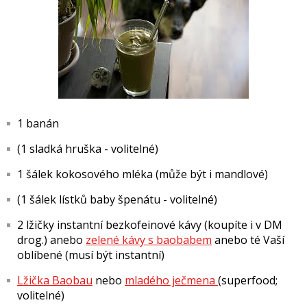
1 banán
(1 sladká hruška - volitelné)
1 šálek kokosového mléka (může být i mandlové)
(1 šálek lístků baby špenátu - volitelné)
2 lžičky instantní bezkofeinové kávy (koupíte i v DM
drog.) anebo
zelené kávy s baobabem
anebo té Vaší
oblíbené (musí být instantní)
Lžička Baobau
nebo
mladého ječmena
(superfood;
volitelné)