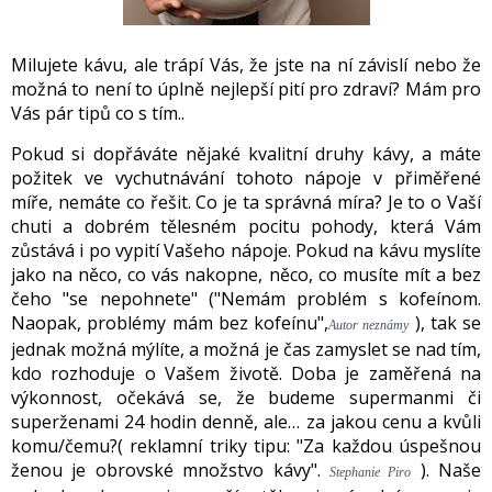
Milujete kávu, ale trápí Vás, že jste na ní závislí nebo že
možná to není to úplně nejlepší pití pro zdraví? Mám pro
Vás pár tipů co s tím..
Pokud si dopřáváte nějaké kvalitní druhy kávy, a máte
požitek ve vychutnávání tohoto nápoje v přiměřené
míře, nemáte co řešit. Co je ta správná míra? Je to o Vaší
chuti a dobrém tělesném pocitu pohody, která Vám
zůstává i po vypití Vašeho nápoje. Pokud na kávu myslíte
jako na něco, co vás nakopne, něco, co musíte mít a bez
čeho "se nepohnete" ("Nemám problém s kofeínom.
Naopak, problémy mám bez kofeínu",
),
tak se
Autor neznámy
jednak možná mýlíte, a možná je čas zamyslet se nad tím,
kdo rozhoduje o Vašem životě. Doba je zaměřená na
výkonnost, očekává se, že budeme supermanmi či
superženami 24 hodin denně, ale… za jakou cenu a kvůli
komu/čemu?( reklamní triky tipu: "Za každou úspešnou
ženou je obrovské množstvo kávy".
).
Naše
Stephanie Piro