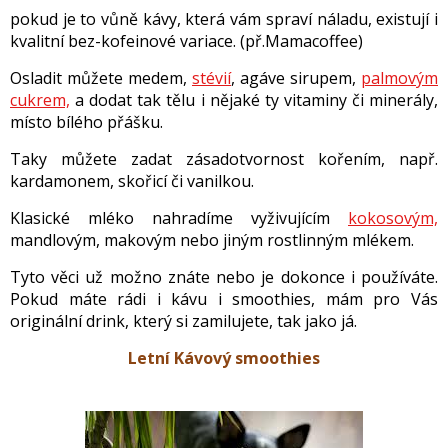
pokud je to vůně kávy, která vám spraví náladu, existují i
kvalitní bez-kofeinové variace. (př.Mamacoffee)
Osladit můžete medem,
stévií
, agáve sirupem,
palmovým
cukrem,
a dodat tak tělu i nějaké ty vitaminy či minerály,
místo bílého přášku.
Taky můžete zadat zásadotvornost kořením, např.
kardamonem, skořicí či vanilkou.
Klasické mléko nahradíme vyživujícím
kokosovým,
mandlovým, makovým nebo jiným rostlinným mlékem.
Tyto věci už možno znáte nebo je dokonce i používáte.
Pokud máte rádi i kávu i smoothies, mám pro Vás
originální drink, který si zamilujete, tak jako já.
Letní Kávový smoothies