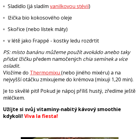
Sladidlo (já sladím
vanilkovou stévií
)
lžička bio kokosového oleje
Skořice (nebo lístek máty)
v létě jako Frappé - kostky ledu rozdrtit
PS: místo banánu můžeme použít avokádo anebo taky
přidat lžičku
předem namočených
chia semínek a více
osladit.
Vložíme do
Thermomixu
(nebo jiného mixéru) a na
nejvyšší otáčku zmixujeme do krémova (mixuji 1,20 min).
Je to skvělé pití! Pokud je nápoj příliš hustý, zředíme ještě
mléčkem.
Užíjte si svůj vitaminy-nabitý kávový smoothie
kdykoli!
Viva la fiesta!