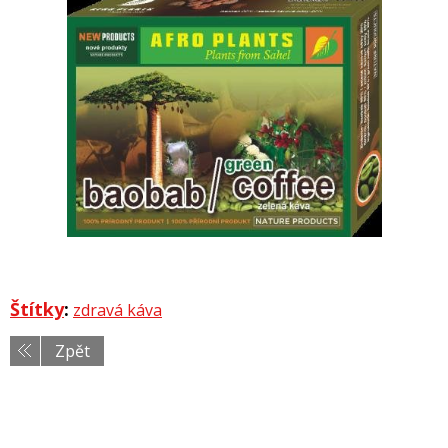
Štítky
:
zdravá káva
Zpět