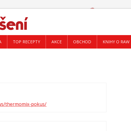
A
TOP RECEPTY
AKCE
OBCHOD
KNIHY O RAW
ews/thermomix-pokus/