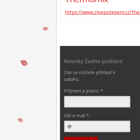
https://www.zivepoteseni.cz/th
Novinky Živého potěšení
Zde se můžete přihlásit k
odběru:
Příjmení a jméno *:
Váš e-mail *: