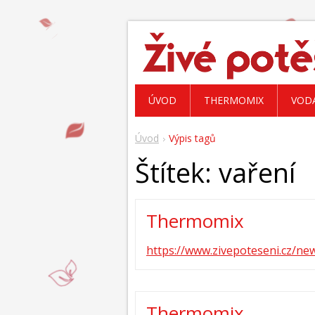
ÚVOD
THERMOMIX
VOD
Úvod
Výpis tagů
Štítek: vaření
Thermomix
https://www.zivepoteseni.cz/n
Thermomix