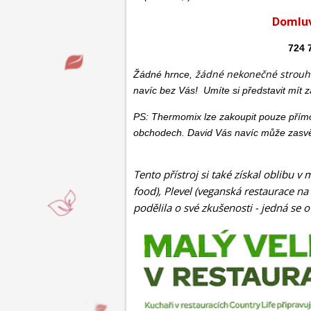
Domluv
724 
žádné nekonečné strouh
Žádné hrnce,
navíc bez Vás! Umíte si představit mít z
PS: Thermomix lze zakoupit pouze přímo
obchodech. David Vás navíc může zasvět
Tento přístroj si také získal oblibu v
food), Plevel (veganská restaurace na 
podělila o své zkušenosti - jedná se