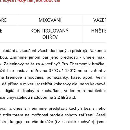
a nebyla nikdy tak jednoduchá!"
ÁŘE
MIXOVÁNÍ
VÁŽENÍ
E
KONTROLOVANÝ
HNĚTENÍ
OHŘEV
m hledání a zkoušení všech dostupných přístrojů. Nakonec
olbou. Zmíníme jenom pár jeho předností - umele mák,
. Zeleninový salát za 4 vteřiny? Pro Thermomix hračka.
it. Lze nastavit ohřev na 37°C až 120°C nebo i vaření v
í na krémové smoothies, pomazánky, kaše, apod. Velmi
 se dá přímo v mixéru rozehřát kokosový olej nebo kakaové
- digitální display s kuchařkou, vedením a nutričními
ehce umyvatelnou nádobou na 2,2 litrů atd.
vali a dnes si neumíme představit kuchyň bez silného
istributorem na možnosti prodeje tohoto zařízení. Jestli
řístroj funguje, co vše dokáže (i z klasické kuchyňe), jsme