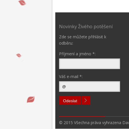
Novinky Živého potěšení
Zde se můžete přihlásit k
odběru:
Příjmení a jméno *:
Váš e-mail *:
Odeslat
© 2015 Všechna práva vyhrazena Dav