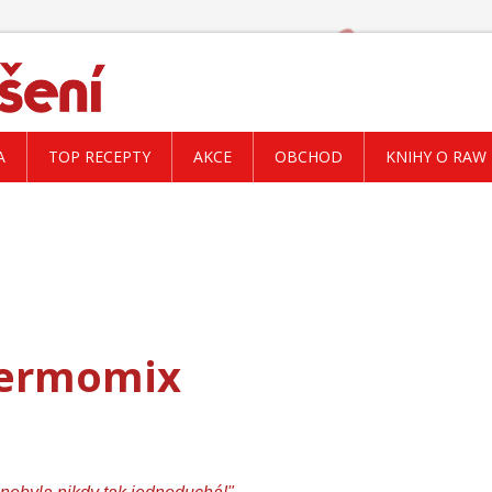
A
TOP RECEPTY
AKCE
OBCHOD
KNIHY O RAW
ermomix