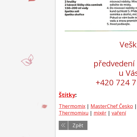
Vešk
předvedení
u Vás
+420 724 7
Štítky
:
Thermomix
|
MasterChef Česko
|
Thermomixu
|
mixér
|
vaření
Zpět