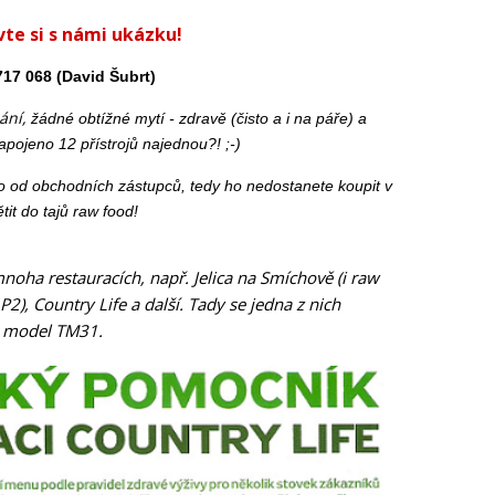
te si s námi ukázku!
717 068 (David Šubrt)
ání,
žádné obtížné mytí - zdravě (čisto a i na páře) a
apojeno 12 přístrojů najednou?! ;-)
 od obchodních zástupců, tedy ho nedostanete koupit v
it do tajů raw food!
 mnoha restauracích, např. Jelica na Smíchově (i raw
P2), Country Life a další. Tady se jedna z nich
 o model TM31.