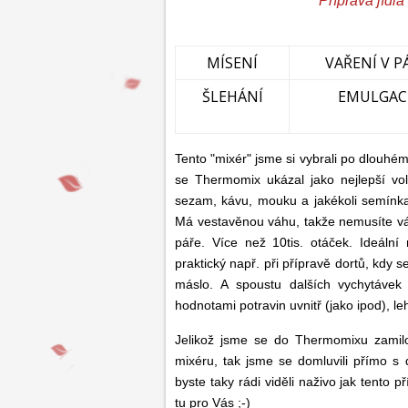
"Příprava jídl
MÍSENÍ
VAŘENÍ V P
ŠLEHÁNÍ
EMULGAC
Tento "mixér" jsme si vybrali po dlouhé
se Thermomix ukázal jako nejlepší v
sezam, kávu, mouku a jakékoli semínka
Má vestavěnou váhu, takže nemusíte váž
páře. Více než 10tis. otáček. Ideáln
praktický např. při přípravě dortů, kdy
máslo. A spoustu dalších vychytávek 
hodnotami potravin uvnitř (jako ipod), l
Jelikož jsme se do Thermomixu zamilo
mixéru, tak jsme se domluvili přímo s d
byste taky rádi viděli naživo jak tento p
tu pro Vás ;-)