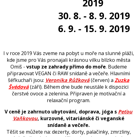
2019
30. 8. - 8. 9. 2019
6. 9. - 15. 9. 2019
I v roce 2019 Vás zveme na pobyt u moře na slunné pláži,
kde jsme pro Vás pronajali krásnou vilku blízko města
Omiš -
vstup ze zahrady přímo do moře
. Budeme
připravovat VEGAN či RAW snídaně a večeře. Hlavními
šéfkuchaři jsou:
Veronika Růžková
(červen) a
Zuzka
Švédová
(září). Během dne bude neustále k dispozici
čerstvé ovoce a zelenina. Připraven je motivační a
relaxační program.
V ceně je zahrnuto ubytování, doprava, jóga s
Peťou
Vaňkovou
, kurzovné, vitariánské či veganské
snídaně a večeře.
Těšit se můžete na: dezerty, dorty, palačinky, zmrzliny,