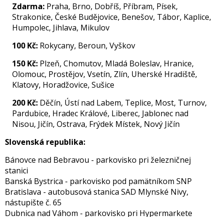
Zdarma:
Praha, Brno, Dobříš, Příbram, Písek,
Strakonice, České Budějovice, Benešov, Tábor, Kaplice,
Humpolec, Jihlava, Mikulov
100 Kč:
Rokycany, Beroun, Vyškov
150 Kč:
Plzeň, Chomutov, Mladá Boleslav, Hranice,
Olomouc, Prostějov, Vsetín, Zlín, Uherské Hradiště,
Klatovy, Horadžovice, Sušice
200 Kč:
Děčín, Ústí nad Labem, Teplice, Most, Turnov,
Pardubice, Hradec Králové, Liberec, Jablonec nad
Nisou, Jičín, Ostrava, Frýdek Místek, Nový Jičín
Slovenská republika:
Bánovce nad Bebravou - parkovisko pri železničnej
stanici
Banská Bystrica - parkovisko pod pamätníkom SNP
Bratislava - autobusová stanica SAD Mlynské Nivy,
nástupište č. 65
Dubnica nad Váhom - parkovisko pri Hypermarkete