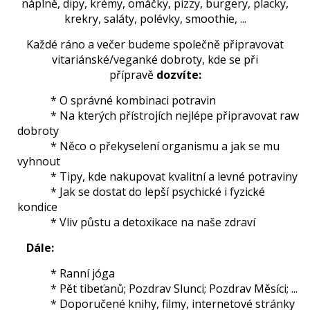
náplně, dipy, krémy, omáčky, pizzy, burgery, placky,
krekry, saláty, polévky, smoothie, ...
Každé ráno a večer budeme společně připravovat
vitariánské/veganké dobroty, kde se při
přípravě
dozvíte:
* O správné kombinaci potravin
* Na kterých přístrojích nejlépe připravovat raw
dobroty
* Něco o překyselení organismu a jak se mu
vyhnout
* Tipy, kde nakupovat kvalitní a levné potraviny
* Jak se dostat do lepší psychické i fyzické
kondice
* Vliv půstu a detoxikace na naše zdraví
Dále:
* Ranní jóga
* Pět tibeťanů; Pozdrav Slunci; Pozdrav Měsíci; ...
* Doporučené knihy, filmy, internetové stránky