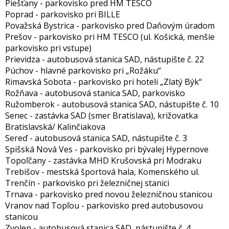
Piešťany - parkovisko pred HM TESCO
Poprad - parkovisko pri BILLE
Považská Bystrica - parkovisko pred Daňovým úradom
Prešov - parkovisko pri HM TESCO (ul. Košická, menšie
parkovisko pri vstupe)
Prievidza - autobusová stanica SAD, nástupište č. 22
Púchov - hlavné parkovisko pri „Rožáku“
Rimavská Sobota - parkovisko pri hoteli „Zlatý Býk“
Rožňava - autobusová stanica SAD, parkovisko
Ružomberok - autobusová stanica SAD, nástupište č. 10
Senec - zastávka SAD (smer Bratislava), križovatka
Bratislavská/ Kalinčiakova
Sereď - autobusová stanica SAD, nástupište č. 3
Spišská Nová Ves - parkovisko pri bývalej Hypernove
Topoľčany - zastávka MHD Krušovská pri Modraku
Trebišov - mestská športová hala, Komenského ul.
Trenčín - parkovisko pri železničnej stanici
Trnava - parkovisko pred novou železničnou stanicou
Vranov nad Topľou - parkovisko pred autobusovou
stanicou
Zvolen - autobusová stanica SAD, nástupište č. 4