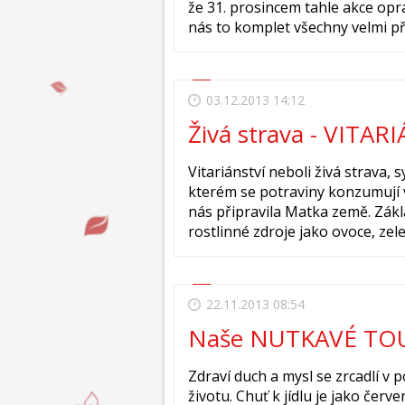
že 31. prosincem tahle akce opra
nás to komplet všechny velmi pře
03.12.2013 14:12
Živá strava - VITAR
Vitariánství neboli živá strava, 
kterém se potraviny konzumují v 
nás připravila Matka země. Zákl
rostlinné zdroje jako ovoce, zele
22.11.2013 08:54
Naše NUTKAVÉ TOUH
Zdraví duch a mysl se zrcadlí v p
životu. Chuť k jídlu je jako čer