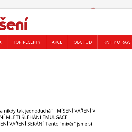
A
TOP RECEPTY
AKCE
OBCHOD
KNIHY O RAW
la nikdy tak jednoduchá!" MÍSENÍ VAŘENÍ V
NÍ MLETÍ ŠLEHÁNÍ EMULGACE
 VAŘENÍ SEKÁNÍ Tento "mixér" jsme si