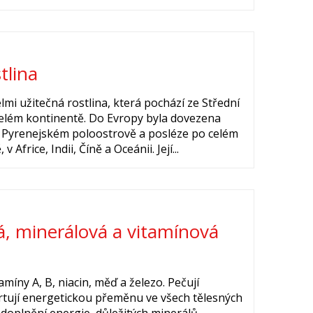
tlina
elmi užitečná rostlina, která pochází ze Střední
celém kontinentě. Do Evropy byla dovezena
a Pyrenejském poloostrově a posléze po celém
Africe, Indii, Číně a Oceánii. Její...
, minerálová a vitamínová
amíny A, B, niacin, měď a železo. Pečují
rtují energetickou přeměnu ve všech tělesných