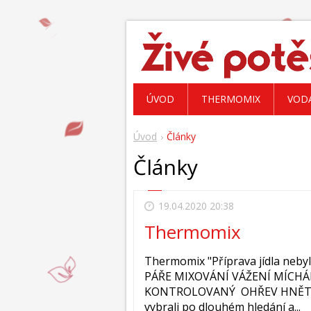
ÚVOD
THERMOMIX
VOD
Úvod
Články
Články
19.04.2020 20:38
Thermomix
Thermomix "Příprava jídla neby
PÁŘE MIXOVÁNÍ VÁŽENÍ MÍCHÁ
KONTROLOVANÝ OHŘEV HNĚTENÍ
vybrali po dlouhém hledání a...