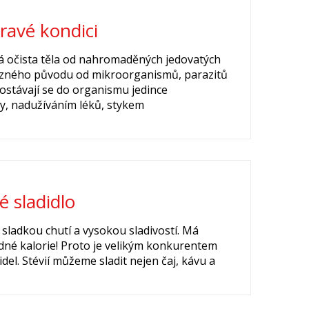
ravé kondici
á očista těla od nahromaděných jedovatých
 různého původu od mikroorganismů, parazitů
ostávají se do organismu jedince
y, nadužíváním léků, stykem
é sladidlo
kou chutí a vysokou sladivostí. Má
né kalorie! Proto je velikým konkurentem
del. Stévií můžeme sladit nejen čaj, kávu a