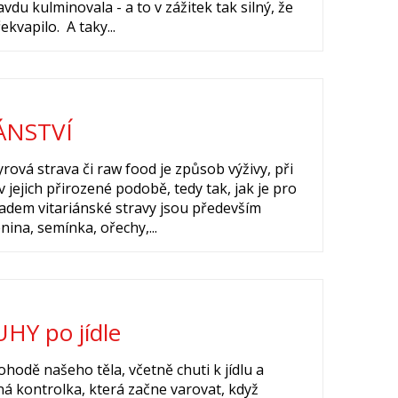
vdu kulminovala - a to v zážitek tak silný, že
kvapilo. A taky...
IÁNSTVÍ
syrová strava či raw food je způsob výživy, při
jejich přirozené podobě, tedy tak, jak je pro
adem vitariánské stravy jsou především
nina, semínka, ořechy,...
Y po jídle
ohodě našeho těla, včetně chuti k jídlu a
vená kontrolka, která začne varovat, když