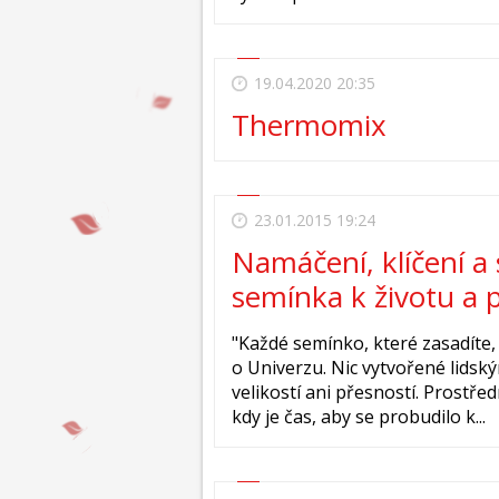
19.04.2020 20:35
Thermomix
23.01.2015 19:24
Namáčení, klíčení a 
semínka k životu a p
"Každé semínko, které zasadíte
o Univerzu. Nic vytvořené lidsk
velikostí ani přesností. Prostře
kdy je čas, aby se probudilo k...