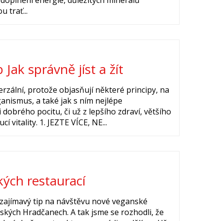
doplnění energie, důležitých minerálů
 trať...
 Jak správně jíst a žít
erzální, protože objasňují některé principy, na
anismus, a také jak s ním nejlépe
dobrého pocitu, či už z lepšího zdraví, většího
í vitality. 1. JEZTE VÍCE, NE...
kých restaurací
 zajímavý tip na návštěvu nové veganské
žských Hradčanech. A tak jsme se rozhodli, že