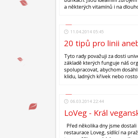
buňkách. Jsou ideálním zdrojem 
a některých vitamínů i na dlouhou
11.04.2014 05:45
20 tipů pro linii aneb
Tyto rady považuji za dosti univ
základě kterých funguje náš org
spolupracovat, abychom dosáhli 
klidu, ladných křivek nebo rostouc
06.03.2014 22:44
LoVeg - Král vegans
Před několika dny jsme dostali
restaurace Loveg, sídlící na pra