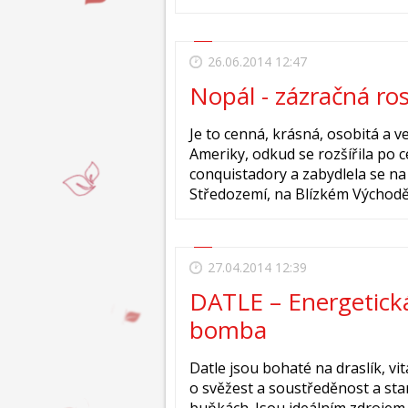
26.06.2014 12:47
Nopál - zázračná ros
Je to cenná, krásná, osobitá a v
Ameriky, odkud se rozšířila po 
conquistadory a zabydlela se n
Středozemí, na Blízkém Východě, v 
27.04.2014 12:39
DATLE – Energetická
bomba
Datle jsou bohaté na draslík, vit
o svěžest a soustředěnost a sta